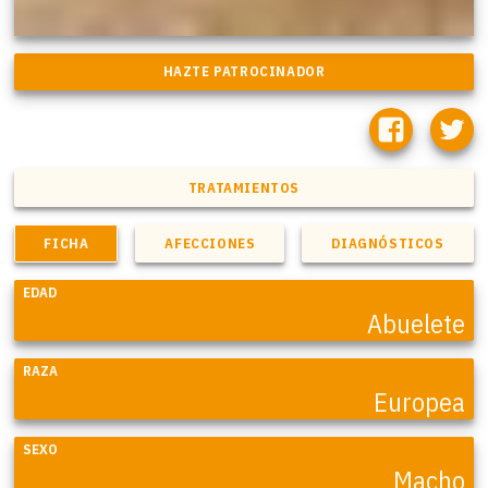
TRATAMIENTOS
FICHA
AFECCIONES
DIAGNÓSTICOS
EDAD
Abuelete
RAZA
Europea
SEXO
Macho