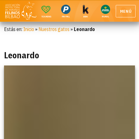
MENÚ
TEAMING
PAYPAL
BBK
RURAL
Estás en:
Inicio
»
Nuestros gatos
»
Leonardo
Leonardo