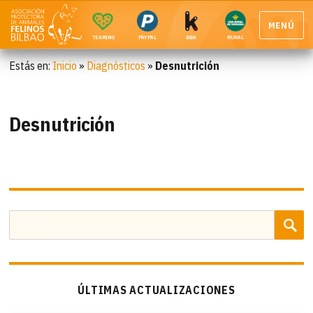
MENÚ
TEAMING
PAYPAL
BBK
RURAL
Estás en:
Inicio
»
Diagnósticos
»
Desnutrición
Desnutrición
B
Buscar
por:
ÚLTIMAS ACTUALIZACIONES