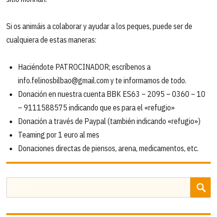
Si os animáis a colaborar y ayudar a los peques, puede ser de
cualquiera de estas maneras:
Haciéndote PATROCINADOR; escríbenos a
info.felinosbilbao@gmail.com y te informamos de todo.
Donación en nuestra cuenta BBK ES63 – 2095 – 0360 – 10
– 9111588575 indicando que es para el «refugio»
Donación a través de Paypal (también indicando «refugio»)
Teaming por 1 euro al mes
Donaciones directas de piensos, arena, medicamentos, etc.
B
Buscar
por: