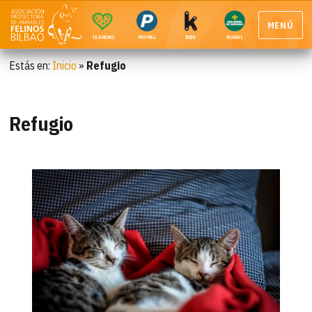
MENÚ
TEAMING
PAYPAL
BBK
RURAL
Estás en:
Inicio
»
Refugio
Refugio