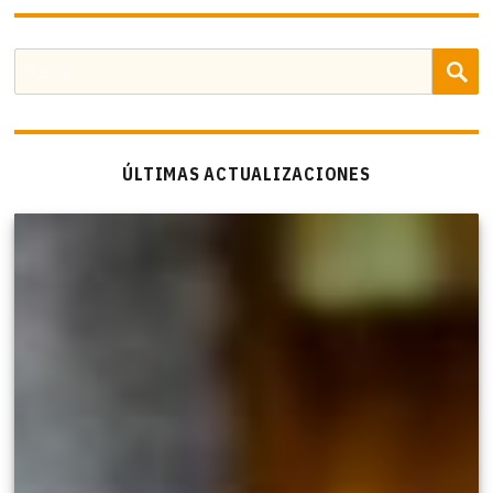
B
Buscar
por:
ÚLTIMAS ACTUALIZACIONES