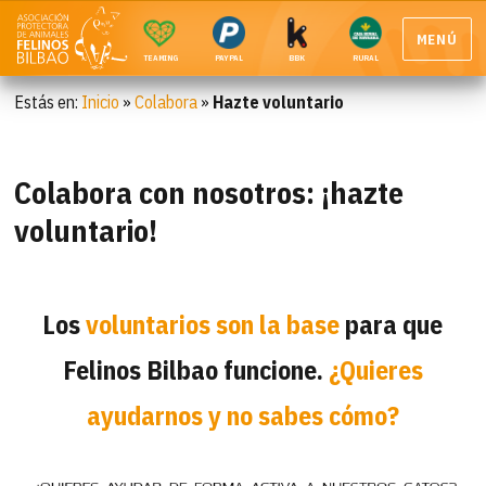
MENÚ
TEAMING
PAYPAL
BBK
RURAL
Estás en:
Inicio
»
Colabora
»
Hazte voluntario
Colabora con nosotros: ¡hazte
voluntario!
Los
voluntarios son la base
para que
Felinos Bilbao funcione.
¿Quieres
ayudarnos y no sabes cómo?