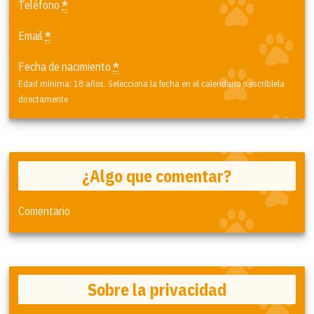
Teléfono
*
Email
*
Fecha de nacimiento
*
Edad mínima: 18 años. Selecciona la fecha en el calendario o escríblela
directamente
¿Algo que comentar?
Comentario
Sobre la privacidad