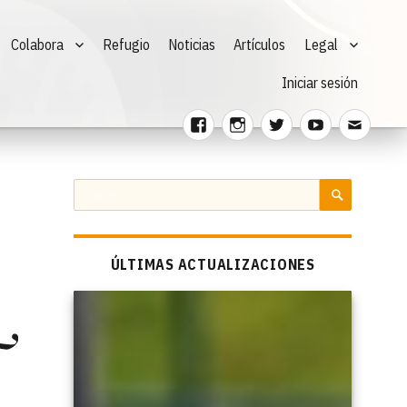
Colabora
Refugio
Noticias
Artículos
Legal
Iniciar sesión
Facebook
Instagram
Twitter
Youtube
Corre
electr
Buscar
por:
BUSCAR
ÚLTIMAS ACTUALIZACIONES