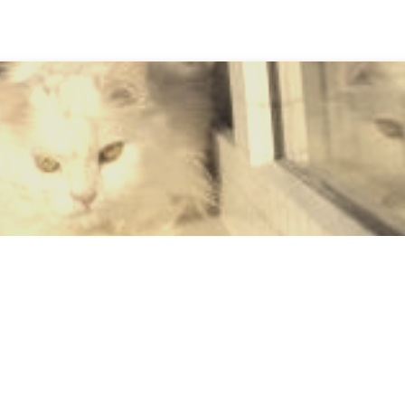
a las ventanas
 queréis abrir las ventanas sin peligro para los compañeros de hogar. L
colocada una red de protección. El marco deberá ser del tamaño de la