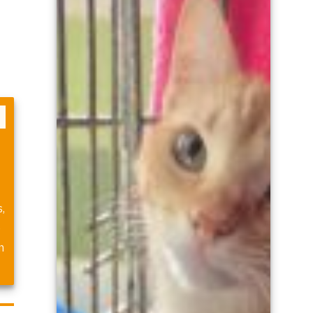
,
o
n