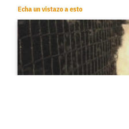
Echa un vistazo a esto
Cómo montar tu propia protección par
Instrucciones sencillas y detalladas para todos aquellos que
protección consiste en un marco para la ventana que llevará 