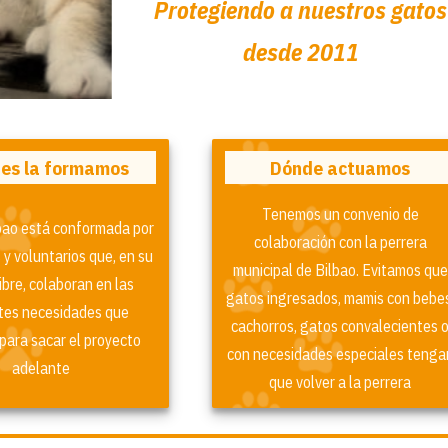
Protegiendo a nuestros gatos
desde 2011
es la formamos
Dónde actuamos
Tenemos un convenio de
lbao está conformada por
colaboración con la perrera
 y voluntarios que, en su
municipal de Bilbao. Evitamos que
ibre, colaboran en las
gatos ingresados, mamis con bebes
tes necesidades que
cachorros, gatos convalecientes 
para sacar el proyecto
con necesidades especiales tenga
adelante
que volver a la perrera