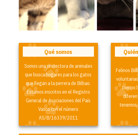
Qué somos
Quién
Somos una protectora de animales
Felinos Bi
que busca hogares para los gatos
voluntarias
que llegan a la perrera de Bilbao.
tiempo l
Estamos inscritos en el Registro
diferen
General de Asociaciones del País
tenemos 
Vasco con el número
AS/B/16339/2011