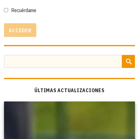
Recuérdame
B
Buscar
por:
ÚLTIMAS ACTUALIZACIONES