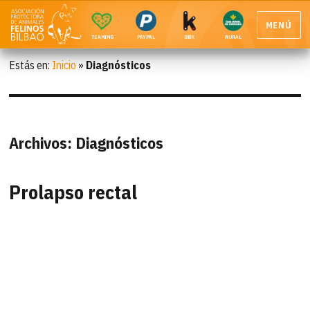
MENÚ
TEAMING
PAYPAL
BBK
RURAL
Estás en:
Inicio
»
Diagnósticos
Archivos:
Diagnósticos
Prolapso rectal