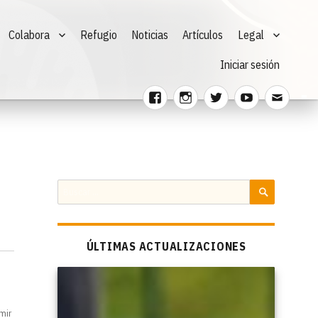
Colabora
Refugio
Noticias
Artículos
Legal
Iniciar sesión
Facebook
Instagram
Twitter
Youtube
Corre
electr
Buscar
por:
BUSCAR
ÚLTIMAS ACTUALIZACIONES
mir