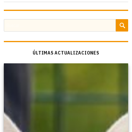
B
Buscar
por:
ÚLTIMAS ACTUALIZACIONES