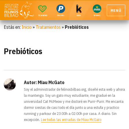
MENÚ
TEAMING
PAYPAL
BBK
RURAL
Estás en:
Inicio
»
Tratamientos
»
Prebióticos
Prebióticos
Autor:
Miau McGato
Soy el administrador de felinosbilbao.org, diseñé esta web y ahora
la mantengo. Soy un gato muy estudiante, me gradué en la
universidad Cat McMeow y me doctoré en Purrr-Purrr. Me encanta
dormir siestas de casi todo el día junto a una estufa y practico
running y parkour de 23:00h a 02:00h por casa. A diario. Sin
excepción.
Lee todas las entradas de Miau McGato