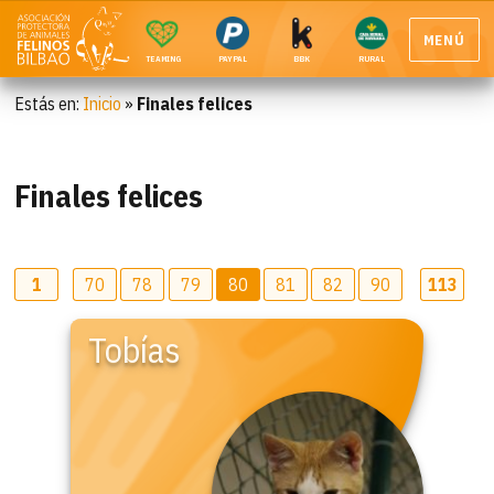
MENÚ
TEAMING
PAYPAL
BBK
RURAL
Estás en:
Inicio
»
Finales felices
Finales felices
1
70
78
79
80
81
82
90
113
Tobías