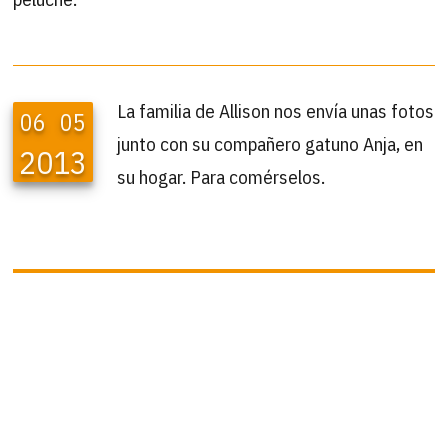
La familia de Allison nos envía unas fotos
06
05
junto con su compañero gatuno Anja, en
2013
su hogar. Para comérselos.
B
Buscar
por:
ÚLTIMAS ACTUALIZACIONES