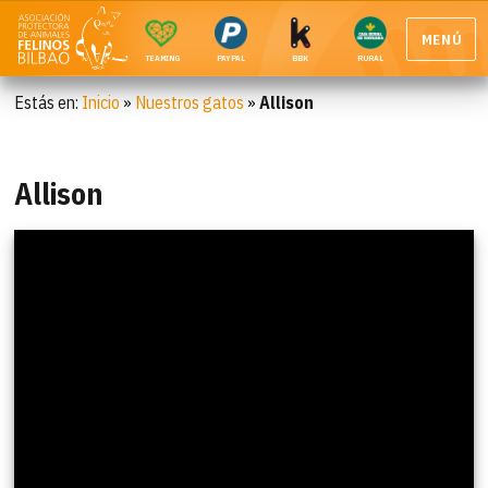
MENÚ
TEAMING
PAYPAL
BBK
RURAL
Estás en:
Inicio
»
Nuestros gatos
»
Allison
Allison