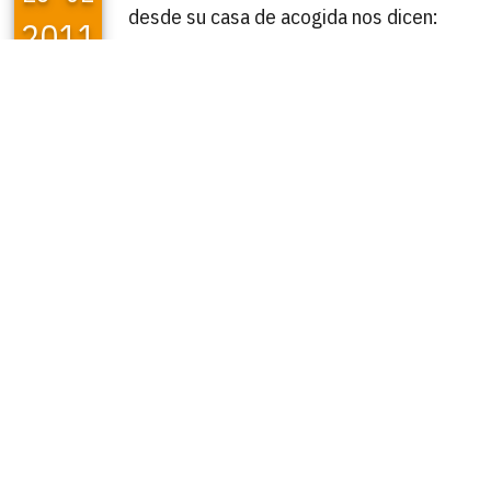
desde su casa de acogida nos dicen:
2011
»Que
se vea que, además de un poco bicho, la
nena también es un sol, súper cariñosa y mimosa.
Sólo necesita una oportunidad para que te lo
demuestre».
Avelina feliz en su hogar.
05
05
2013