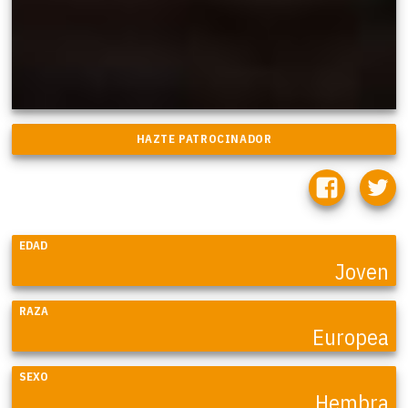
EDAD
Joven
RAZA
Europea
SEXO
Hembra