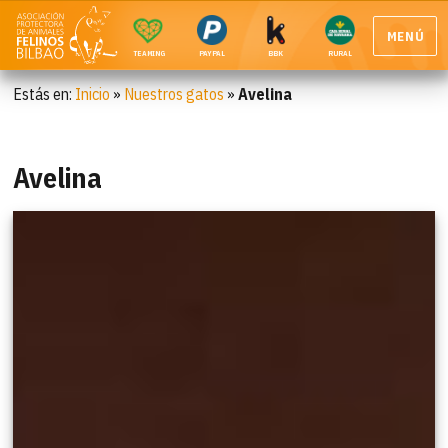
MENÚ
TEAMING
PAYPAL
BBK
RURAL
Estás en:
Inicio
»
Nuestros gatos
»
Avelina
Avelina