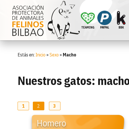
TEAMING
PAYPAL
BBK
Estás en:
Inicio
»
Sexo
»
Macho
Nuestros gatos:
mach
1
2
3
Homero