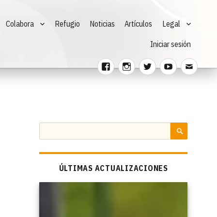
Colabora
Refugio
Noticias
Artículos
Legal
Iniciar sesión
Facebook
Instagram
Twitter
Youtube
Corre
electr
Buscar
por:
BUSCAR
ÚLTIMAS ACTUALIZACIONES