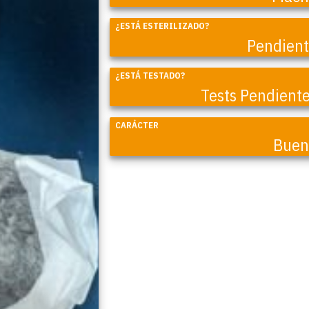
¿ESTÁ ESTERILIZADO?
Coral
Pendien
¿ESTÁ TESTADO?
Tests Pendient
CARÁCTER
Buen