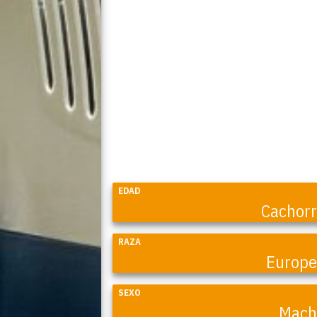
EDAD
Cachor
RAZA
Europ
SEXO
Mach