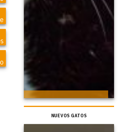
te
es
o
NUEVOS GATOS