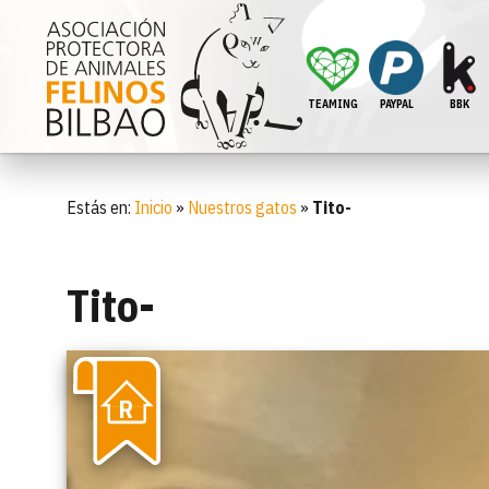
TEAMING
PAYPAL
BBK
Estás en:
Inicio
»
Nuestros gatos
»
Tito-
Tito-
R