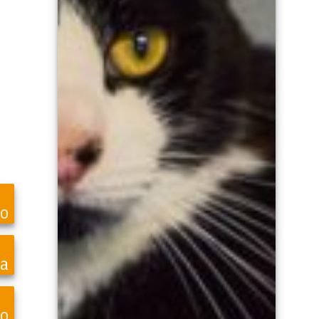
ro
ea
o