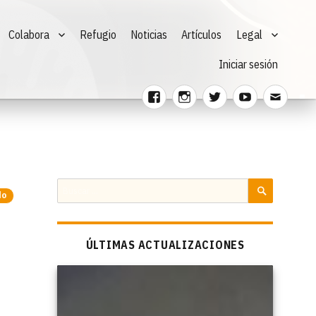
Colabora
Refugio
Noticias
Artículos
Legal
Iniciar sesión
Facebook
Instagram
Twitter
Youtube
Corre
electr
Buscar
do
por:
BUSCAR
ÚLTIMAS ACTUALIZACIONES