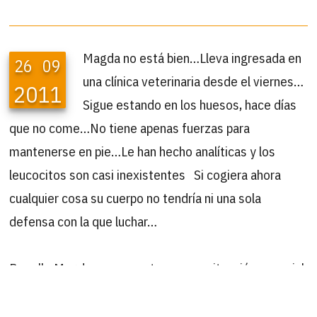
Magda no está bien…Lleva ingresada en
26
09
una clínica veterinaria desde el viernes…
2011
Sigue estando en los huesos, hace días
que no come…No tiene apenas fuerzas para
mantenerse en pie…Le han hecho analíticas y los
leucocitos son casi inexistentes Si cogiera ahora
cualquier cosa su cuerpo no tendría ni una sola
defensa con la que luchar…
Por ello Magda se encuentra en una situación especial,
y necesitamos padrinos que nos ayuden a costear el
tratamiento. Está con un suero especial, completo en