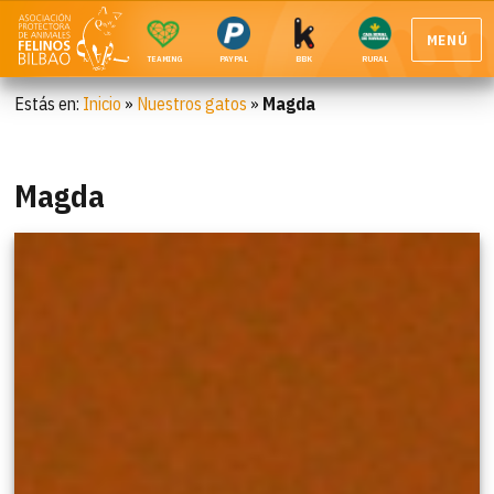
MENÚ
TEAMING
PAYPAL
BBK
RURAL
Estás en:
Inicio
»
Nuestros gatos
»
Magda
Magda