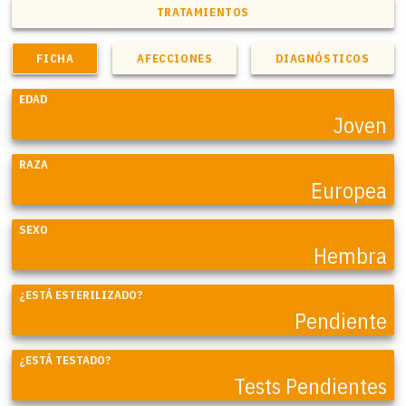
TRATAMIENTOS
FICHA
AFECCIONES
DIAGNÓSTICOS
EDAD
Joven
RAZA
Europea
SEXO
Hembra
¿ESTÁ ESTERILIZADO?
Pendiente
¿ESTÁ TESTADO?
Tests Pendientes