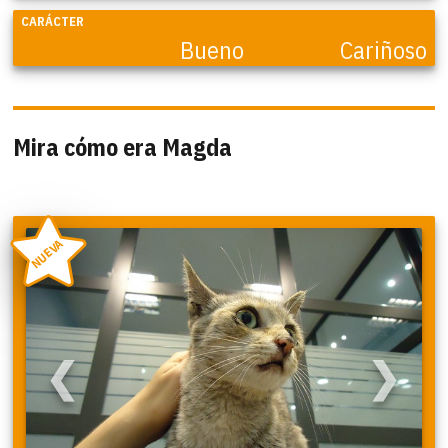
CARÁCTER
Bueno
Cariñoso
Mira cómo era Magda
NUEVA
❮
❯