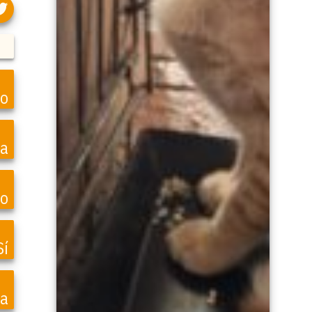
to
ea
o
Sí
na