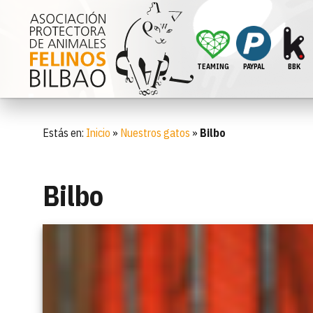
TEAMING
PAYPAL
BBK
Estás en:
Inicio
»
Nuestros gatos
»
Bilbo
Bilbo