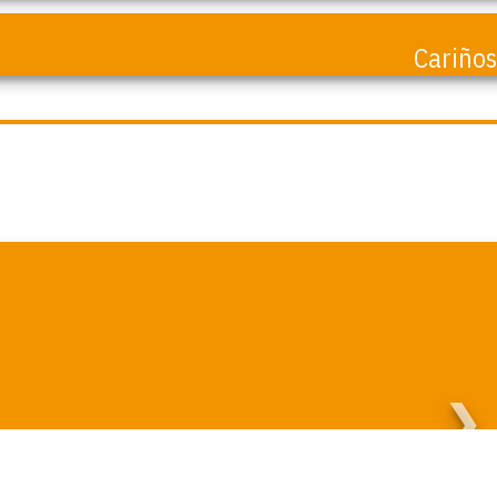
Cariño
❯