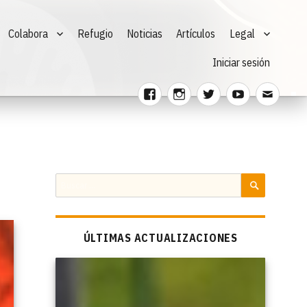
Colabora
Refugio
Noticias
Artículos
Legal
Iniciar sesión
Facebook
Instagram
Twitter
Youtube
Corre
electr
Buscar
por:
BUSCAR
ÚLTIMAS ACTUALIZACIONES