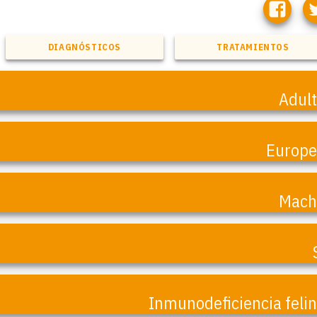
DIAGNÓSTICOS
TRATAMIENTOS
Adul
Europ
Mach
Inmunodeficiencia feli
Martha.