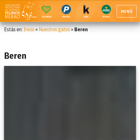
MENÚ
TEAMING
PAYPAL
BBK
RURAL
Estás en:
Inicio
»
Nuestros gatos
»
Beren
Beren