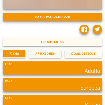
TRATAMIENTOS
FICHA
AFECCIONES
DIAGNÓSTICOS
EDAD
Adulto
RAZA
Europea
SEXO
Macho