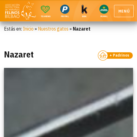
MENÚ
TEAMING
PAYPAL
BBK
RURAL
Estás en:
Inicio
»
Nuestros gatos
»
Nazaret
Nazaret
+ Padrinos
+P