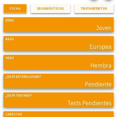
FICHA
DIAGNÓSTICOS
TRATAMIENTOS
EDAD
Joven
RAZA
Europea
SEXO
Hembra
¿ESTÁ ESTERILIZADO?
Pendiente
¿ESTÁ TESTADO?
Tests Pendientes
CARÁCTER