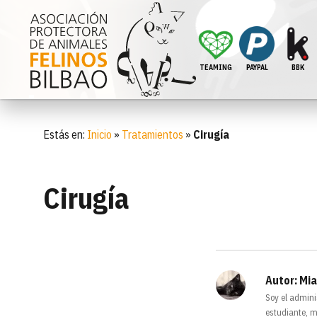
TEAMING
PAYPAL
BBK
Estás en:
Inicio
»
Tratamientos
»
Cirugía
Cirugía
Autor:
Mia
Soy el admini
estudiante, m