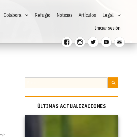
Colabora
Refugio
Noticias
Artículos
Legal
Iniciar sesión
Facebook
Instagram
Twitter
Youtube
Corre
electr
Buscar
por:
BUSCAR
ÚLTIMAS ACTUALIZACIONES
mir