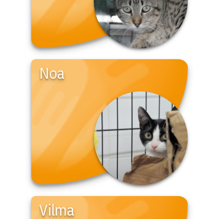
Noa
Vilma