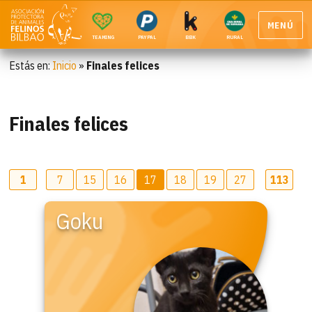
MENÚ
TEAMING
PAYPAL
BBK
RURAL
Estás en:
Inicio
»
Finales felices
Finales felices
1
7
15
16
17
18
19
27
113
Goku