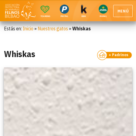
MENÚ
TEAMING
PAYPAL
BBK
RURAL
Estás en:
Inicio
»
Nuestros gatos
»
Whiskas
Whiskas
+ Padrinos
+P