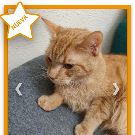
NUEVA
❮
❯