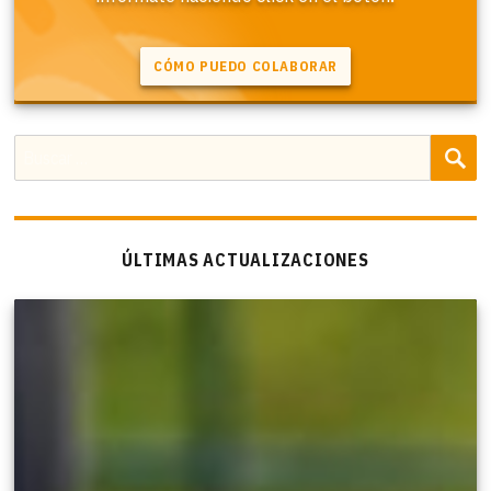
B
Buscar
por:
ÚLTIMAS ACTUALIZACIONES