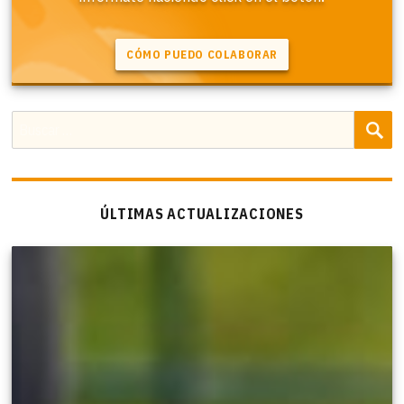
B
Buscar
por:
ÚLTIMAS ACTUALIZACIONES