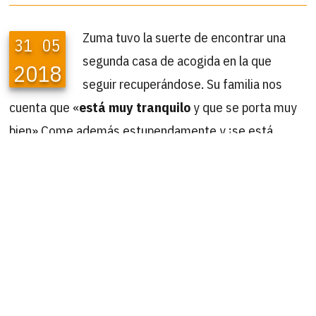
Zuma tuvo la suerte de encontrar una
31
05
segunda casa de acogida en la que
2018
seguir recuperándose. Su familia nos
cuenta que «
está muy tranquilo
y que se porta muy
bien» Come además estupendamente y ¡se está
poniendo guapísimo! tal como podéis ver en las fotos
que nos envían.
¿Alguien dispuesto a darle a Zuma un hogar definitivo?
Sentimos muchisimo tener que
24
06