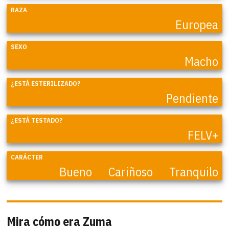
RAZA
Europea
SEXO
Macho
¿ESTÁ ESTERILIZADO?
Pendiente
¿ESTÁ TESTADO?
FELV+
CARÁCTER
Bueno
Cariñoso
Tranquilo
Mira cómo era Zuma