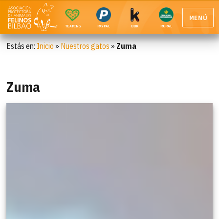
MENÚ
TEAMING
PAYPAL
BBK
RURAL
Estás en:
Inicio
»
Nuestros gatos
»
Zuma
Zuma