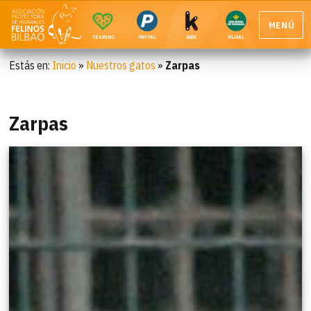
MENÚ
TEAMING
PAYPAL
BBK
RURAL
Estás en:
Inicio
»
Nuestros gatos
»
Zarpas
Zarpas