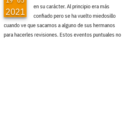
19
05
en su carácter. Al principio era más
2021
confiado pero se ha vuelto miedosillo
cuando ve que sacamos a alguno de sus hermanos
para hacerles revisiones. Estos eventos puntuales no
le gustan y se estresa porque no entiende lo que está
pasando. Otro motivo adicional es su compi favorita
Yoko ya no está con él. Lo ideal sería una adopción
conjunta de ambos
B
Buscar
por: