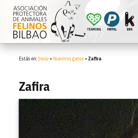
TEAMING
PAYPAL
BBK
Estás en:
Inicio
»
Nuestros gatos
»
Zafira
Zafira