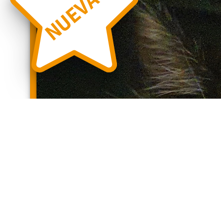
NUEVA
❮