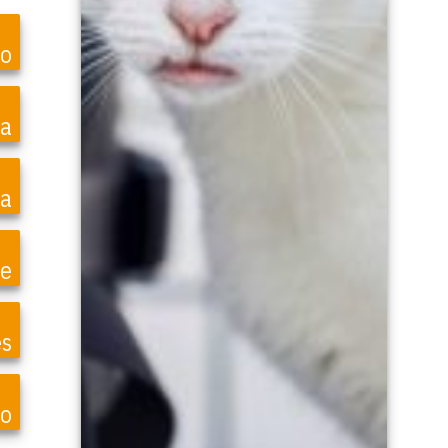
ro
ea
a
te
es
o