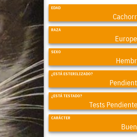
EDAD
Cachor
RAZA
Europ
SEXO
Hembr
¿ESTÁ ESTERILIZADO?
Coral
Pendien
¿ESTÁ TESTADO?
Tests Pendient
CARÁCTER
Buen