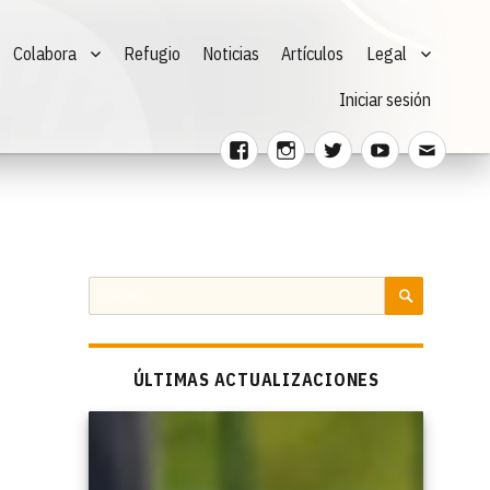
Colabora
Refugio
Noticias
Artículos
Legal
Iniciar sesión
Facebook
Instagram
Twitter
Youtube
Corre
electr
Buscar
por:
BUSCAR
ÚLTIMAS ACTUALIZACIONES