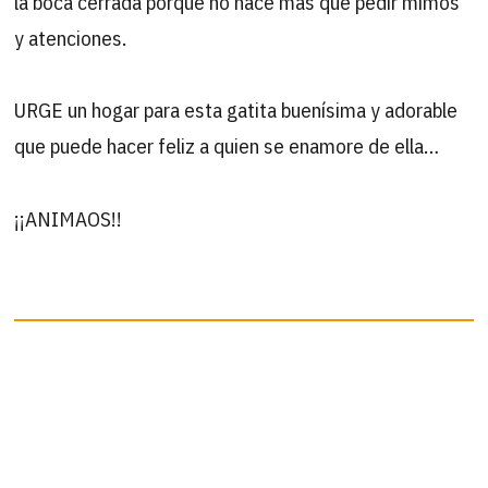
la boca cerrada porque no hace más que pedir mimos
y atenciones.
URGE un hogar para esta gatita buenísima y adorable
que puede hacer feliz a quien se enamore de ella…
¡¡ANIMAOS!!
B
Buscar
por:
ÚLTIMAS ACTUALIZACIONES