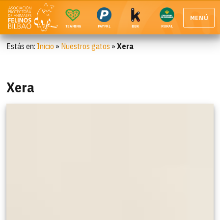
MENÚ
TEAMING
PAYPAL
BBK
RURAL
Estás en:
Inicio
»
Nuestros gatos
»
Xera
Xera