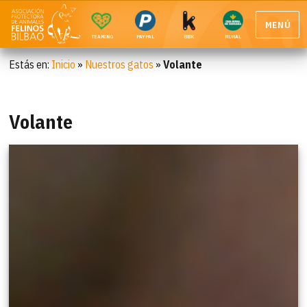
MENÚ
TEAMING
PAYPAL
BBK
RURAL
Estás en:
Inicio
»
Nuestros gatos
»
Volante
Volante