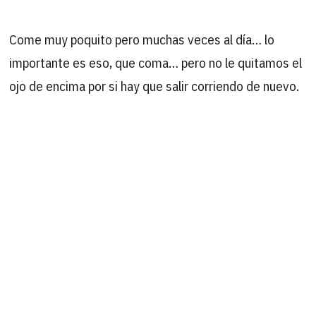
Come muy poquito pero muchas veces al día… lo
importante es eso, que coma… pero no le quitamos el
ojo de encima por si hay que salir corriendo de nuevo.
Se ha hecho muy amigo de Rosendo, este último se
dedica a atenderle, cuidarle, lavarle, dormir con él… da
gusto cuando están juntos.
No está todavía fuera de peligro… pero poco a poco
se va recuperando y esperamos dentro de poco poder
ponerlo en adopción, mientras tanto aquí tenéis
nuevas fotos y un vídeo suyo.