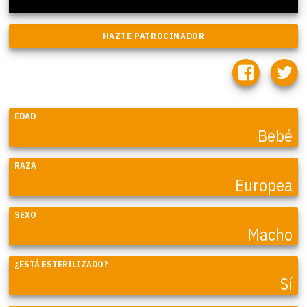
EDAD
Bebé
RAZA
Europea
SEXO
Macho
¿ESTÁ ESTERILIZADO?
Sí