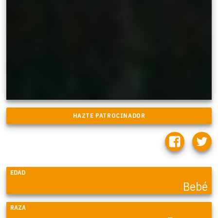
EDAD
Bebé
RAZA