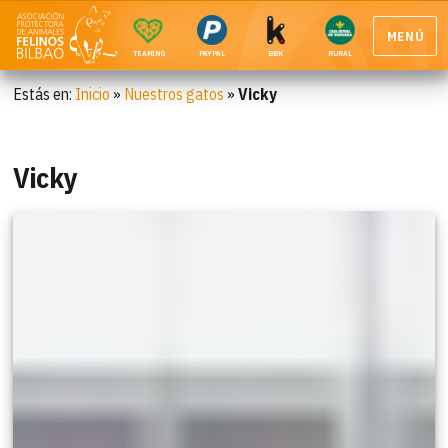
MENÚ
TEAMING
PAYPAL
BBK
RURAL
Estás en:
Inicio
»
Nuestros gatos
»
Vicky
Vicky