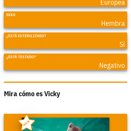
Europea
SEXO
Hembra
¿ESTÁ ESTERILIZADO?
Sí
¿ESTÁ TESTADO?
Negativo
Mira cómo es Vicky
NUEVA