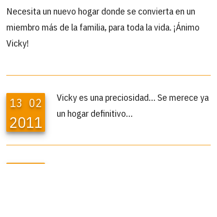
Necesita un nuevo hogar donde se convierta en un
miembro más de la familia, para toda la vida. ¡Ánimo
Vicky!
Vicky es una preciosidad… Se merece ya
13
02
un hogar definitivo…
2011
A Vicky nos la devolvieron porque era
09
03
una gata »arisca», pero su casa de
2011
acogida nos cuenta lo siguiente: