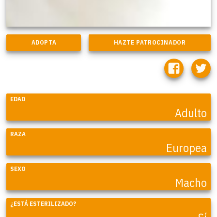
EDAD
Adulto
RAZA
Europea
SEXO
Macho
¿ESTÁ ESTERILIZADO?