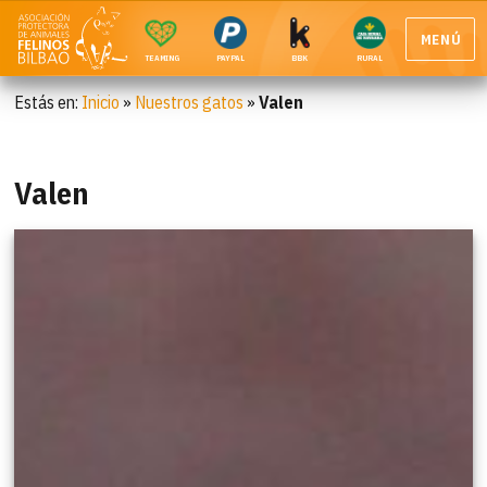
MENÚ
TEAMING
PAYPAL
BBK
RURAL
Estás en:
Inicio
»
Nuestros gatos
»
Valen
Valen