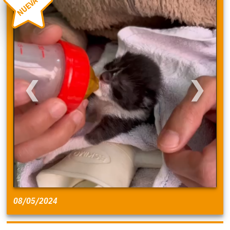
NUEVA
❮
❯
08/05/2024