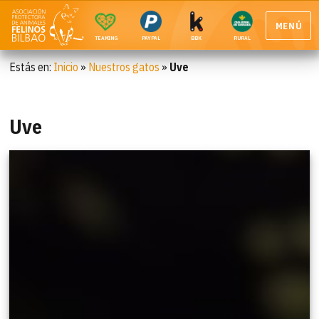
MENÚ
TEAMING
PAYPAL
BBK
RURAL
Estás en:
Inicio
»
Nuestros gatos
»
Uve
Uve