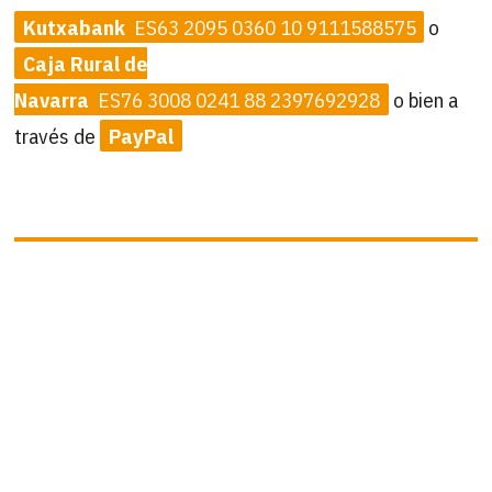
Kutxabank
ES63 2095 0360 10 9111588575
o
Caja Rural de
Navarra
ES76 3008 0241 88 2397692928
o bien a
través de
PayPal
B
Buscar
por:
ÚLTIMAS ACTUALIZACIONES