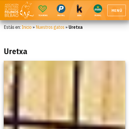
MENÚ
TEAMING
PAYPAL
BBK
RURAL
Estás en:
Inicio
»
Nuestros gatos
»
Uretxa
Uretxa