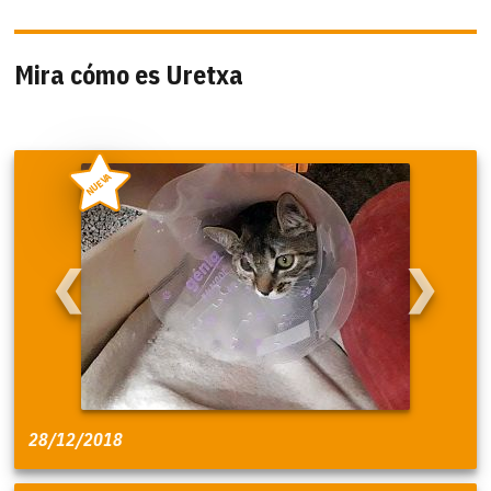
Mira cómo es Uretxa
NUEVA
❮
❯
28/12/2018