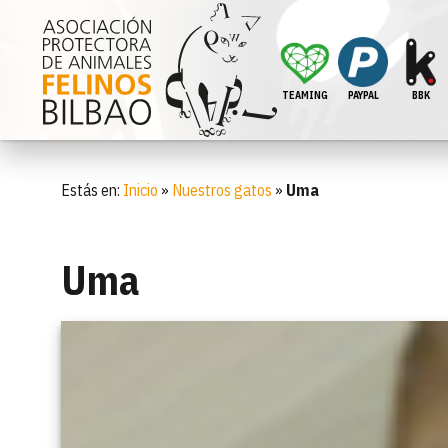
TEAMING
PAYPAL
BBK
Estás en:
Inicio
»
Nuestros gatos
»
Uma
Uma