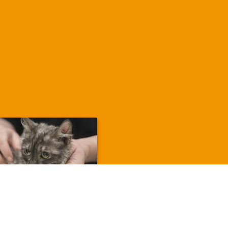
Martha.
Markina