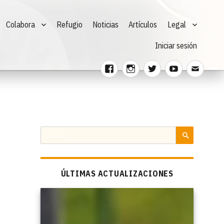
Colabora
Refugio
Noticias
Artículos
Legal
Iniciar sesión
Facebook
Instagram
Twitter
Youtube
Corre
electr
Buscar
por:
BUSCAR
ÚLTIMAS ACTUALIZACIONES