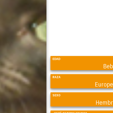
EDAD
Beb
RAZA
Europ
SEXO
Hembr