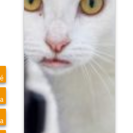
é
ea
a