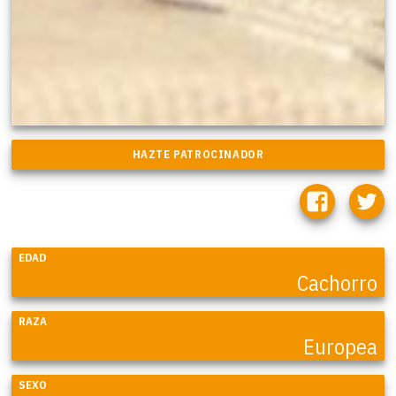
EDAD
Cachorro
RAZA
Europea
SEXO