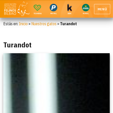
MENÚ
TEAMING
PAYPAL
BBK
RURAL
Estás en:
Inicio
»
Nuestros gatos
»
Turandot
Turandot