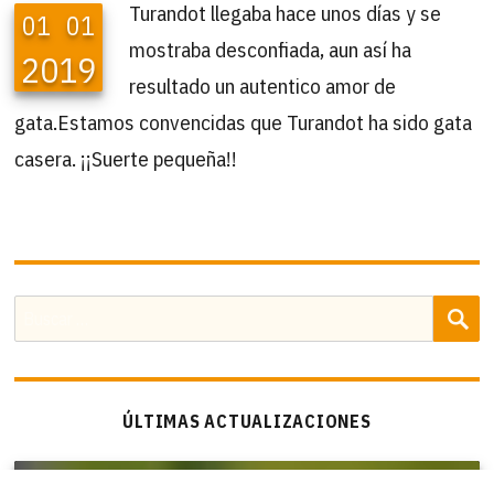
Turandot llegaba hace unos días y se
01
01
mostraba desconfiada, aun así ha
2019
resultado un autentico amor de
gata.Estamos convencidas que Turandot ha sido gata
casera. ¡¡Suerte pequeña!!
B
Buscar
por:
ÚLTIMAS ACTUALIZACIONES