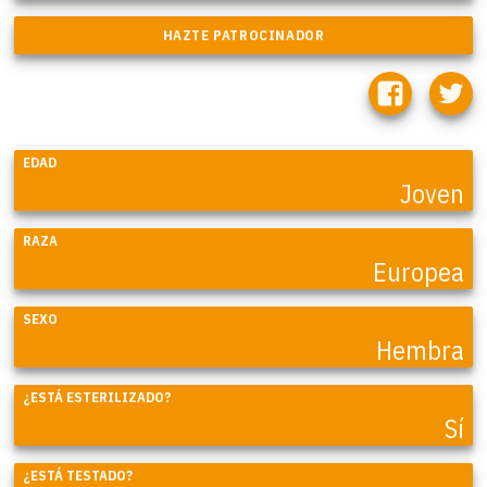
EDAD
Joven
RAZA
Europea
SEXO
Hembra
¿ESTÁ ESTERILIZADO?
Sí
¿ESTÁ TESTADO?