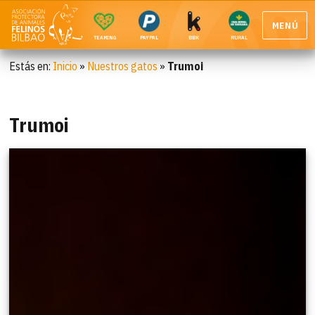
MENÚ
TEAMING
PAYPAL
BBK
RURAL
Estás en:
Inicio
»
Nuestros gatos
»
Trumoi
Trumoi