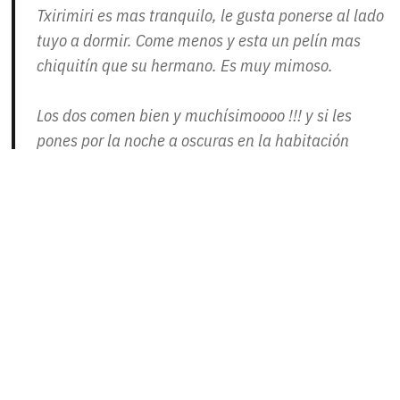
Txirimiri es mas tranquilo, le gusta ponerse al lado
tuyo a dormir. Come menos y esta un pelín mas
chiquitín que su hermano. Es muy mimoso.
Los dos comen bien y muchísimoooo !!! y si les
pones por la noche a oscuras en la habitación
duermen del tirón hasta la mañana siguiente.
ahh y otra cosa, yo tengo dos gatos adultos y se
llevan muy bien con ellos.
B
Buscar
por: