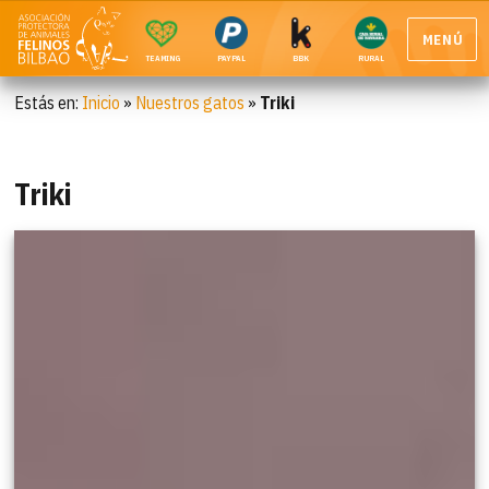
MENÚ
TEAMING
PAYPAL
BBK
RURAL
Estás en:
Inicio
»
Nuestros gatos
»
Triki
Triki