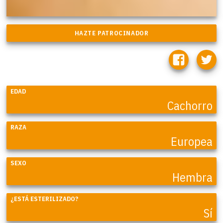
EDAD
Cachorro
RAZA
Europea
SEXO
Hembra
¿ESTÁ ESTERILIZADO?
Sí