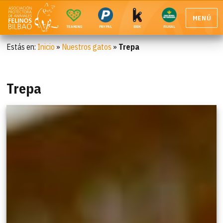
MENÚ
TEAMING
PAYPAL
BBK
RURAL
Estás en:
Inicio
»
Nuestros gatos
»
Trepa
Trepa