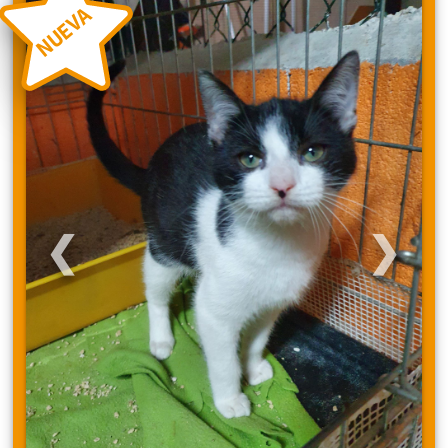
NUEVA
❮
❯