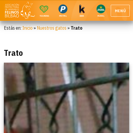
MENÚ
TEAMING
PAYPAL
BBK
RURAL
Estás en:
Inicio
»
Nuestros gatos
»
Trato
Trato