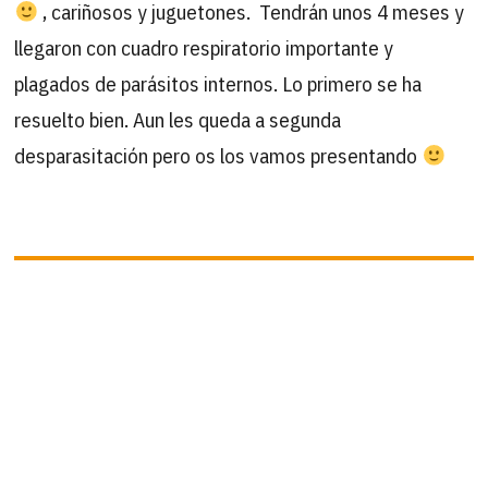
, cariñosos y juguetones. Tendrán unos 4 meses y
llegaron con cuadro respiratorio importante y
plagados de parásitos internos. Lo primero se ha
resuelto bien. Aun les queda a segunda
desparasitación pero os los vamos presentando
B
Buscar
por:
ÚLTIMAS ACTUALIZACIONES