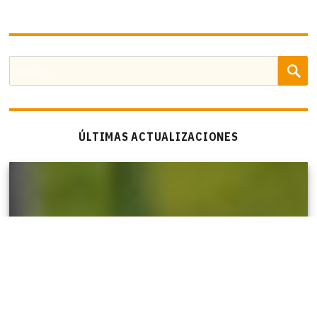
B
Buscar
por:
ÚLTIMAS ACTUALIZACIONES