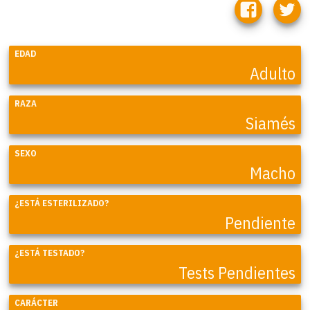
EDAD
Adulto
RAZA
Siamés
SEXO
Macho
¿ESTÁ ESTERILIZADO?
Pendiente
¿ESTÁ TESTADO?
Tests Pendientes
CARÁCTER