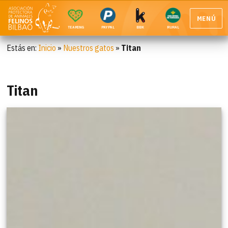
MENÚ
TEAMING
PAYPAL
BBK
RURAL
Estás en:
Inicio
»
Nuestros gatos
»
Titan
Titan