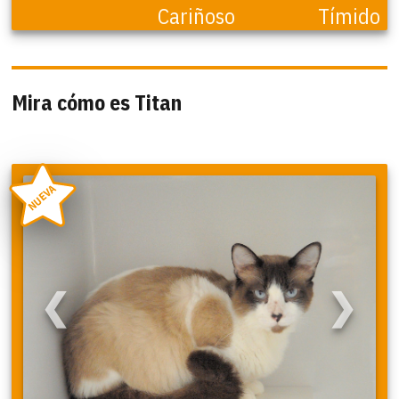
Cariñoso
Tímido
Mira cómo es Titan
NUEVA
❮
❯