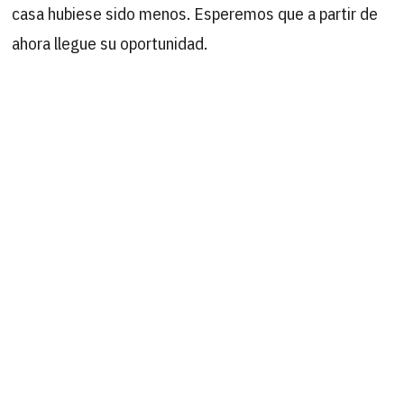
casa hubiese sido menos. Esperemos que a partir de
ahora llegue su oportunidad.
¿TE ANIMAS?
B
Buscar
por:
ÚLTIMAS ACTUALIZACIONES