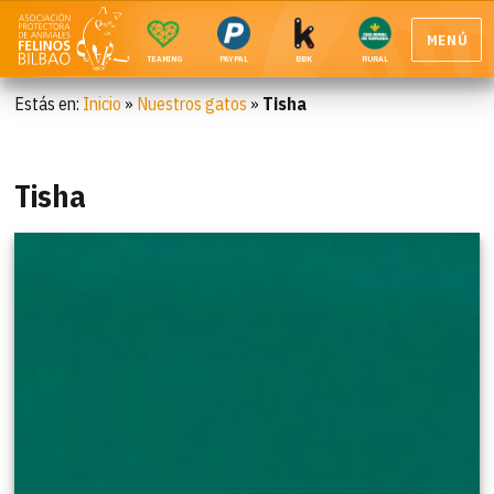
MENÚ
TEAMING
PAYPAL
BBK
RURAL
Estás en:
Inicio
»
Nuestros gatos
»
Tisha
Tisha