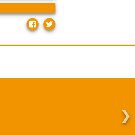
❯
Martha.