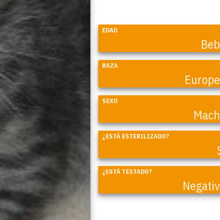
EDAD
Beb
RAZA
Europ
SEXO
Mach
Coral
¿ESTÁ ESTERILIZADO?
¿ESTÁ TESTADO?
Negati