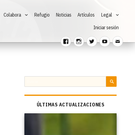
Colabora
Refugio
Noticias
Artículos
Legal
Iniciar sesión
Facebook
Instagram
Twitter
Youtube
Corre
electr
Buscar
por:
BUSCAR
ÚLTIMAS ACTUALIZACIONES