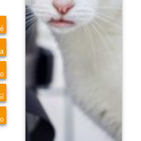
é
ea
o
Sí
vo