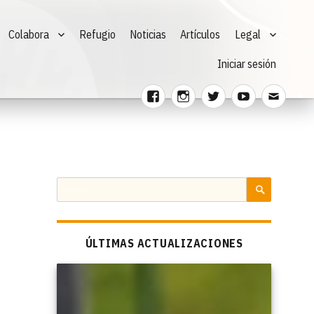
Colabora
Refugio
Noticias
Artículos
Legal
Iniciar sesión
Facebook
Instagram
Twitter
Youtube
Corre
electr
Buscar
por:
BUSCAR
ÚLTIMAS ACTUALIZACIONES