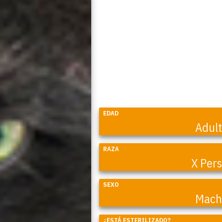
EDAD
Adul
RAZA
X Per
SEXO
Mach
Coral
¿ESTÁ ESTERILIZADO?