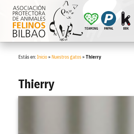
TEAMING
PAYPAL
BBK
Estás en:
Inicio
»
Nuestros gatos
»
Thierry
Thierry