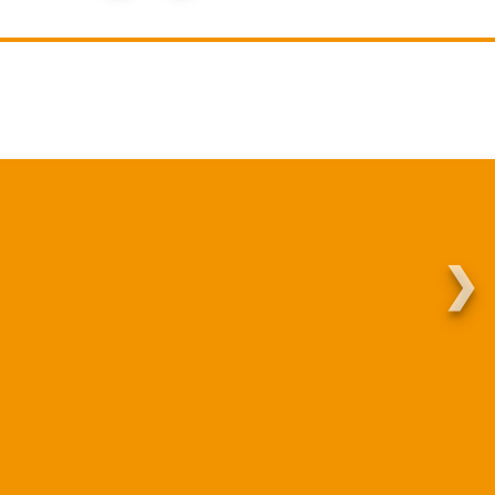
❯
Martha.