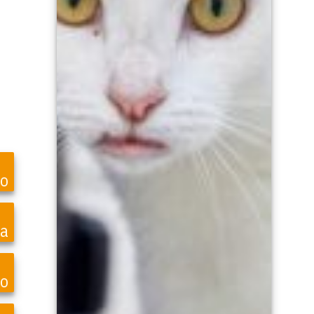
to
sa
o