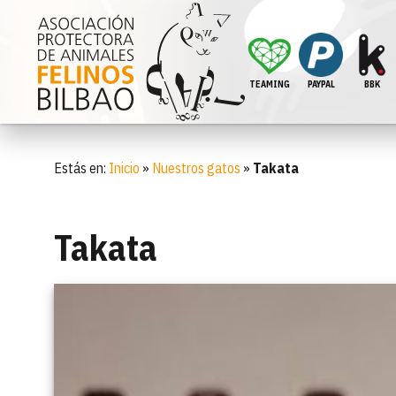
TEAMING
PAYPAL
BBK
Estás en:
Inicio
»
Nuestros gatos
»
Takata
Takata