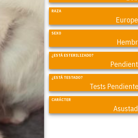
RAZA
Europ
SEXO
Hembr
¿ESTÁ ESTERILIZADO?
Pendien
Coral
¿ESTÁ TESTADO?
Tests Pendient
CARÁCTER
Asusta