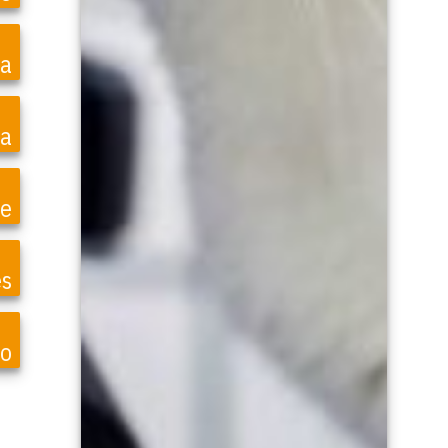
ea
a
te
es
do