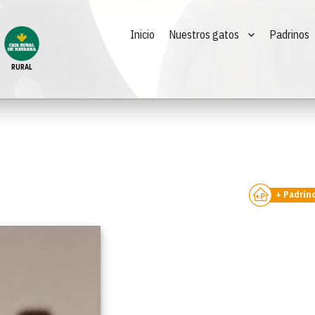
Inicio
Nuestros gatos
Padrinos
RURAL
+ Padrin
+P