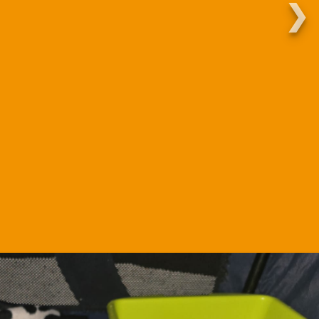
Martha.
❯