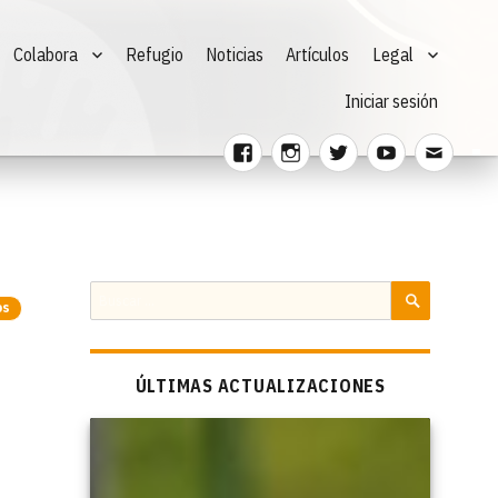
Colabora
Refugio
Noticias
Artículos
Legal
Iniciar sesión
Facebook
Instagram
Twitter
Youtube
Corre
electr
Buscar
os
por:
BUSCAR
ÚLTIMAS ACTUALIZACIONES