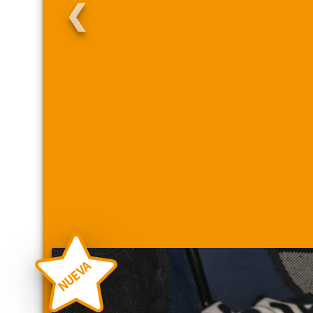
❮
NUEVA