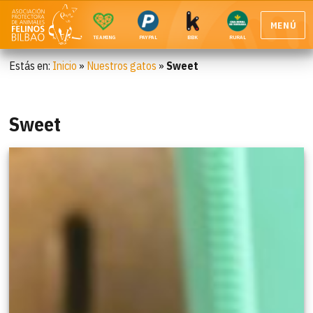
MENÚ
TEAMING
PAYPAL
BBK
RURAL
Estás en:
Inicio
»
Nuestros gatos
»
Sweet
Sweet