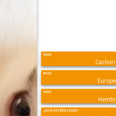
EDAD
Cachor
RAZA
Europ
SEXO
Hembr
¿ESTÁ ESTERILIZADO?