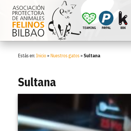
TEAMING
PAYPAL
BBK
Estás en:
Inicio
»
Nuestros gatos
»
Sultana
Sultana