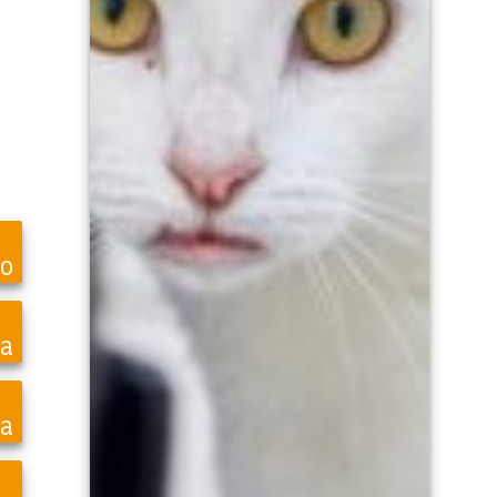
ro
ea
a