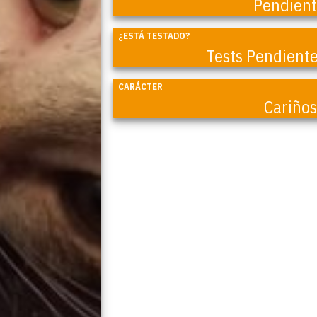
Coral
Pendien
¿ESTÁ TESTADO?
Tests Pendient
CARÁCTER
Cariño