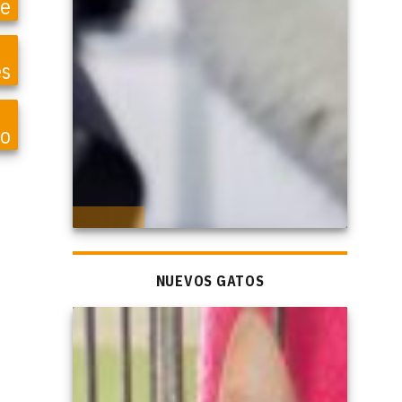
te
es
so
NUEVOS GATOS