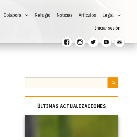
Colabora
Refugio
Noticias
Artículos
Legal
Iniciar sesión
Facebook
Instagram
Twitter
Youtube
Corre
electr
Buscar
por:
BUSCAR
ÚLTIMAS ACTUALIZACIONES