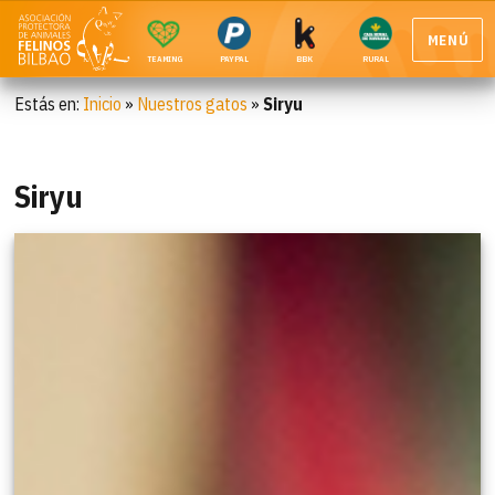
MENÚ
TEAMING
PAYPAL
BBK
RURAL
Estás en:
Inicio
»
Nuestros gatos
»
Siryu
Siryu