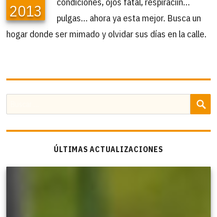
condiciones, ojos fatal, respiraciín…
2013
pulgas… ahora ya esta mejor. Busca un
hogar donde ser mimado y olvidar sus días en la calle.
B
Buscar
por:
ÚLTIMAS ACTUALIZACIONES