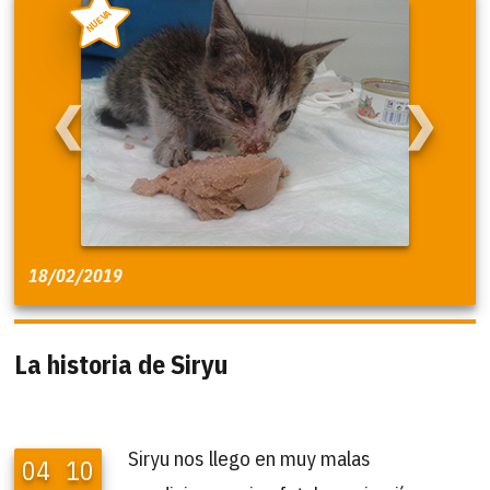
NUEVA
❮
❯
18/02/2019
La historia de Siryu
Siryu nos llego en muy malas
04
10