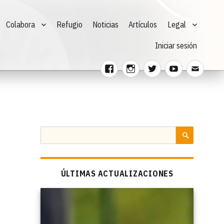
Colabora
Refugio
Noticias
Artículos
Legal
Iniciar sesión
Facebook
Instagram
Twitter
Youtube
Corre
electr
Buscar
por:
BUSCAR
ÚLTIMAS ACTUALIZACIONES