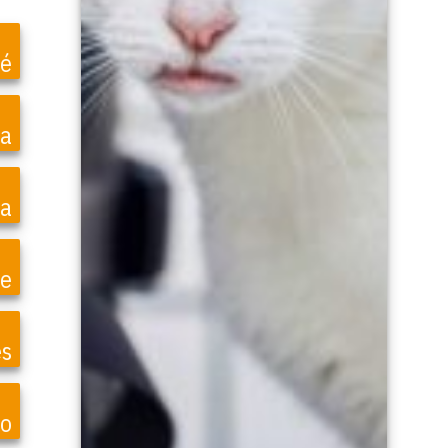
é
ea
a
te
es
o