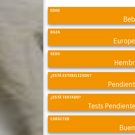
EDAD
Beb
RAZA
Europ
SEXO
Hembr
¿ESTÁ ESTERILIZADO?
Coral
Pendien
¿ESTÁ TESTADO?
Tests Pendient
CARÁCTER
Buen