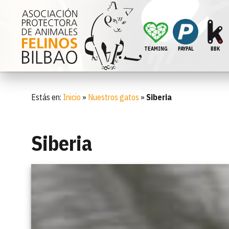
TEAMING
PAYPAL
BBK
Estás en:
Inicio
»
Nuestros gatos
»
Siberia
Siberia