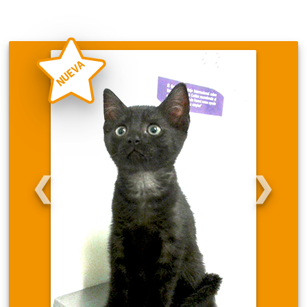
NUEVA
❮
❯