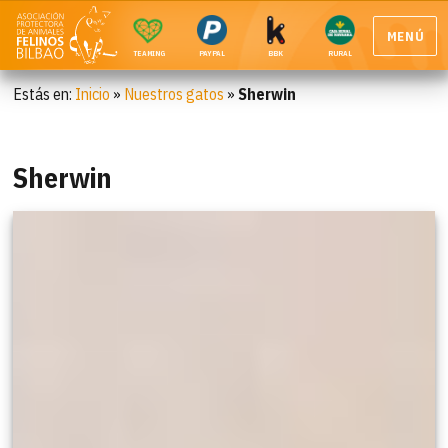
MENÚ
TEAMING
PAYPAL
BBK
RURAL
Estás en:
Inicio
»
Nuestros gatos
»
Sherwin
Sherwin