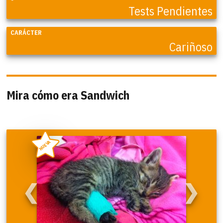
Tests Pendientes
CARÁCTER
Cariñoso
Mira cómo era Sandwich
NUEVA
❮
❯