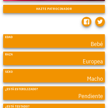
EDAD
Bebé
RAZA
Europea
SEXO
Macho
¿ESTÁ ESTERILIZADO?
Pendiente
¿ESTÁ TESTADO?