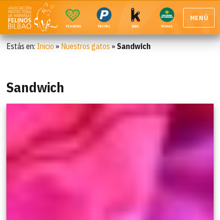
MENÚ
TEAMING
PAYPAL
BBK
RURAL
Estás en:
Inicio
»
Nuestros gatos
»
Sandwich
Sandwich